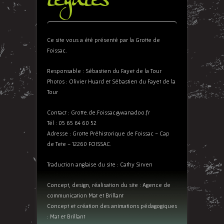
légales
Ce site vous a été présenté par la Grotte de
Foissac.
Responsable : Sébastien du Fayet de la Tour
Photos : Olivier Huard et Sébastien du Fayet de la
Tour
Contact :
Grotte.de.Foissac@wanadoo.fr
Tél : 05 65 64 60 52
Adresse : Grotte Préhistorique de Foissac - Cap
de Tete - 12260 FOISSAC.
Traduction anglaise du site : Cathy Sirven
Concept, design, réalisation du site : Agence de
communication Mat et Brillant
Concept et création des animations pédagogiques
: Mat et Brillant