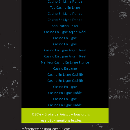
Casino En Ligne France
Top Casino En Ligne
Casino En Ligne France
Casino En Ligne France
Application Poker
Casino En Ligne Argent Réel
Casino En Ligne
Casino En Ligne
Casino En Ligne Argent Réel
Casino En Ligne Argent Réel
Meilleur Casino En Ligne France
Casino En Ligne
Casino En Ligne Cashlib
Casino En Ligne Cashlib
Casino En Ligne
Casino En Ligne Fiable
Casino En Ligne
Casino En Ligne Fiable
©2014 - Grotte de Foissac - Tous droits
réservés -
mentions légales
referencementgooglegratuit.com