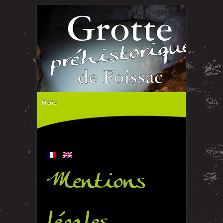
Unique et authentique !
Grotte de Foissac
Primary Menu
Skip to content
Menu
Mentions