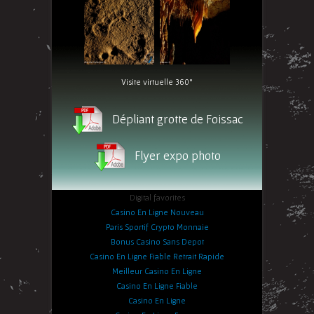
Visite virtuelle 360°
Dépliant grotte de Foissac
Flyer expo photo
Digital favorites
Casino En Ligne Nouveau
Paris Sportif Crypto Monnaie
Bonus Casino Sans Depot
Casino En Ligne Fiable Retrait Rapide
Meilleur Casino En Ligne
Casino En Ligne Fiable
Casino En Ligne