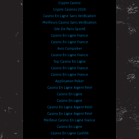
Crypto Casino
Crypto Casinos 2026
Casino En Ligne Sans Verification
Meilleurs Casino Sans Verification
Site De Paris Sportif
Casino En Ligne France
Casino En Ligne France
Avis Coinpoker
Casino En Ligne France
Top Casino En Ligne
Casino En Ligne France
Casino En Ligne France
Application Poker
Casino En Ligne Argent Réel
Casino En Ligne
Casino En Ligne
Casino En Ligne Argent Réel
Casino En Ligne Argent Réel
Meilleur Casino En Ligne France
Casino En Ligne
Casino En Ligne Cashlib